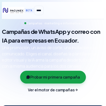
BETA
Campañas · marketing e informativas
Campañas de WhatsApp y correo con
IA para empresas en Ecuador.
Una promoción, un aviso de corte, una invitación o un
comunicado. Eliges el canal, diseñas la plantilla en un
editor visual y la IA arma la campaña desde tu Excel —
con la misma audiencia para los dos canales.
Probar mi primera campaña
Ver el motor de campañas
Editor visual de plantillas · en email, los enlaces
salen con tu dominio.